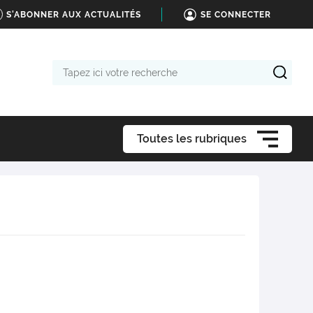
S'ABONNER AUX ACTUALITÉS
SE CONNECTER
Tapez
ici
votre
recherche
Toutes les rubriques