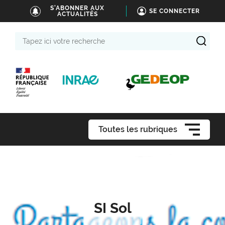
S'ABONNER AUX
SE CONNECTER
ACTUALITÉS
Tapez
ici
votre
recherche
Toutes les rubriques
SI Sol